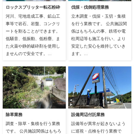
ロックスプリッター転石粉砕
伐採・伐倒処理業務
河川、宅地造成工事、鉱山工
立木調査・伐採・玉切・集積
事等で岩石、岩盤、コンクリ
を行う業務です。 公共施設関
ートを割ることができます。
係はもちろんの事、鉄塔や電
低騒音、低振動、低粉塵、ま
柱周辺等も施工を行い、より
た火薬や静的破砕剤を使用し
安定した安心を維持していき
ませんので安全です。…
ます。…
除草業務
設備周辺付託業務
調査・除草・集積を行う業務
設備等が異常が起きないよう
です。 公共施設関係はもちろ
に巡視・点検を行う業務で