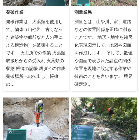
発破作業
測量業務
発破作業は、火薬類を使用し
測量とは、山や川、家、道路
て、物体（山や岩、古くなっ
などの位置関係を正確に測る
た建築物や船舶など人の手に
ことです。 地形・地物を縮尺
よる構造物）を破壊すること
化表現図示して、地図や図面
です。 火工所での作業 火薬類
を作成します。 そして、数値
取扱所からの受入れ 火薬類の
や図面で表された諸点の関係
収納 帳簿の記帳 親ダイの作成
位置を現地に設定する作業や
発破場所への払出し、帳簿
技術のことを言います。 境界
の…
確定測…