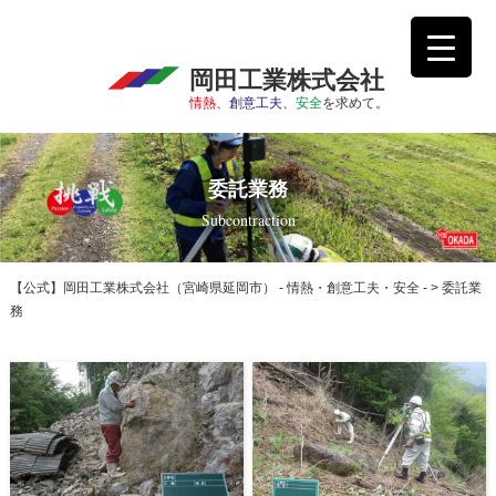
岡田工業株式会社
情熱
、
創意工夫
、
安全
を求めて。
委託業務
Subcontraction
【公式】岡田工業株式会社（宮崎県延岡市） - 情熱・創意工夫・安全 -
>
委託業
務