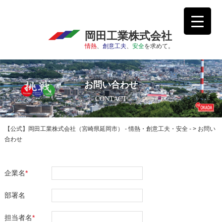
岡田工業株式会社
情熱
、
創意工夫
、
安全
を求めて。
お問い合わせ
CONTACT
【公式】岡田工業株式会社（宮崎県延岡市） - 情熱・創意工夫・安全 -
>
お問い
合わせ
企業名
*
部署名
担当者名
*