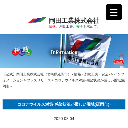
岡田工業株式会社
情熱
、
創意工夫
、
安全
を求めて。
Information
【公式】岡田工業株式会社（宮崎県延岡市） - 情熱・創意工夫・安全 -
>
インフ
ォメーション
>
プレスリリース
>
コロナウイルス対策-感染状況が厳しい圏域(延
岡市)-
コロナウイルス対策-感染状況が厳しい圏域(延岡市)-
2020.08.04